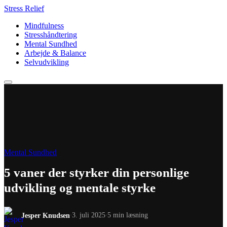
Stress Relief
Mindfulness
Stresshåndtering
Mental Sundhed
Arbejde & Balance
Selvudvikling
Mental Sundhed
5 vaner der styrker din personlige
udvikling og mentale styrke
Jesper Knudsen
3. juli 2025
5 min læsning
·
·