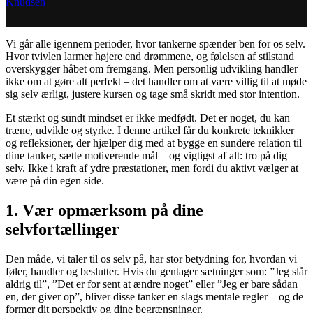
Vi går alle igennem perioder, hvor tankerne spænder ben for os selv.
Hvor tvivlen larmer højere end drømmene, og følelsen af stilstand
overskygger håbet om fremgang. Men personlig udvikling handler
ikke om at gøre alt perfekt – det handler om at være villig til at møde
sig selv ærligt, justere kursen og tage små skridt med stor intention.
Et stærkt og sundt mindset er ikke medfødt. Det er noget, du kan
træne, udvikle og styrke. I denne artikel får du konkrete teknikker
og refleksioner, der hjælper dig med at bygge en sundere relation til
dine tanker, sætte motiverende mål – og vigtigst af alt: tro på dig
selv. Ikke i kraft af ydre præstationer, men fordi du aktivt vælger at
være på din egen side.
1. Vær opmærksom på dine
selvfortællinger
Den måde, vi taler til os selv på, har stor betydning for, hvordan vi
føler, handler og beslutter. Hvis du gentager sætninger som: ”Jeg slår
aldrig til”, ”Det er for sent at ændre noget” eller ”Jeg er bare sådan
en, der giver op”, bliver disse tanker en slags mentale regler – og de
former dit perspektiv og dine begrænsninger.