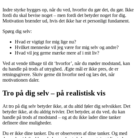
Indre styrke bygges op, når du ved, hvorfor du gør det, du gør. Ikke
fordi du skal bevise noget – men fordi det betyder noget for dig.
Motivation brænder ud, hvis det ikke har et personligt fundament.
Spørg dig selv:
Hvad er vigtigt for mig lige nu?
Hvilket menneske vil jeg være for mig selv og andre?
Hvad vil jeg gerne mærke mere af i mit liv?
Ved at vende tilbage til dit ‘hvorfor’, når du møder modstand, kan
du handle på trods af utryghed. Ægte mål er ikke pres, de er
retningsgivere. Skriv gerne dit hvorfor ned og læs det, når
motivationen daler.
Tro på dig selv – på realistisk vis
At tro på dig selv betyder ikke, at du altid føler dig selvsikker. Det
betyder ikke, at du aldrig tvivler. Det betyder, at du ved, du kan
handle på trods af modstand – og at du ikke lader dine tanker
definere dine muligheder.
Du er ikke dine tanker. Du er observeren af dine tanker. Og med