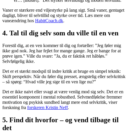
er… [indsæt].” Det styrker selvindsigt og moden selvtillid.
Vaner er stærkere end viljestyrke på lang sigt. Små vaner, gentaget
dagligt, bliver til selvtillid og styrke over tid. Læs mere om
vaneændring hos
HabitCoach.dk
.
4. Tal til dig selv som du ville til en ven
Forestil dig, at en ven kommer til dig og fortæller: ”Jeg føler mig
ikke god nok. Jeg har fejlet for mange gange. Jeg er bange for at
prøve igen.” Ville du svare: ”Ja, du er faktisk ret håbløs.”
Selvfølgelig ikke.
Det er et stærkt modspil til indre kritik at bruge en simpel teknik:
Skift perspektiv. Når du føler dig presset, ængstelig eller selvkritisk
– så spørg: “Hvad ville jeg sige til en ven lige nu?”
Det er ikke naivt eller svagt at være venlig mod sig selv. Det er en
essentiel komponent i mental robusthed. Selvmedfølelse fremmer
motivation og psykisk sundhed langt mere end selvkritik, viser
forskning fra
forskeren Kristin Neff
.
5. Find dit hvorfor – og vend tilbage til
det