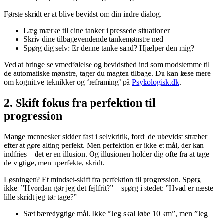
Første skridt er at blive bevidst om din indre dialog.
Læg mærke til dine tanker i pressede situationer
Skriv dine tilbagevendende tankemønstre ned
Spørg dig selv: Er denne tanke sand? Hjælper den mig?
Ved at bringe selvmedfølelse og bevidsthed ind som modstemme til
de automatiske mønstre, tager du magten tilbage. Du kan læse mere
om kognitive teknikker og ‘reframing’ på
Psykologisk.dk
.
2. Skift fokus fra perfektion til
progression
Mange mennesker sidder fast i selvkritik, fordi de ubevidst stræber
efter at gøre alting perfekt. Men perfektion er ikke et mål, der kan
indfries – det er en illusion. Og illusionen holder dig ofte fra at tage
de vigtige, men uperfekte, skridt.
Løsningen? Et mindset-skift fra perfektion til progression. Spørg
ikke: ”Hvordan gør jeg det fejlfrit?” – spørg i stedet: ”Hvad er næste
lille skridt jeg tør tage?”
Sæt bæredygtige mål. Ikke ”Jeg skal løbe 10 km”, men ”Jeg