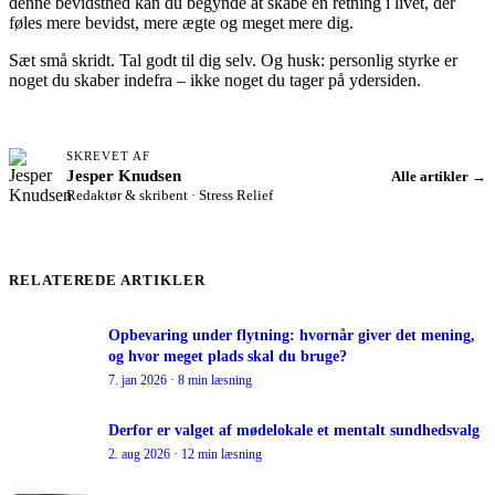
denne bevidsthed kan du begynde at skabe en retning i livet, der
føles mere bevidst, mere ægte og meget mere dig.
Sæt små skridt. Tal godt til dig selv. Og husk: personlig styrke er
noget du skaber indefra – ikke noget du tager på ydersiden.
SKREVET AF
Jesper Knudsen
Alle artikler →
Redaktør & skribent · Stress Relief
RELATEREDE ARTIKLER
Opbevaring under flytning: hvornår giver det mening,
og hvor meget plads skal du bruge?
7. jan 2026 · 8 min læsning
Derfor er valget af mødelokale et mentalt sundhedsvalg
2. aug 2026 · 12 min læsning