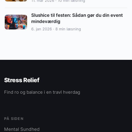
11. mar 2026 · 10 min læsning
Slushice til festen: Sådan gør du din event
mindeværdig
6. jan 2026 · 8 min læsning
Stress Relief
Find ro og balance i en travl hverdag
PÅ SIDEN
Mental Sundhed