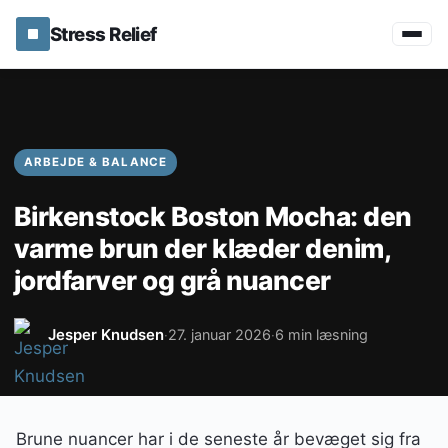
Stress Relief
ARBEJDE & BALANCE
Birkenstock Boston Mocha: den
varme brun der klæder denim,
jordfarver og grå nuancer
Jesper Knudsen
27. januar 2026
6 min læsning
·
·
Brune nuancer har i de seneste år bevæget sig fra