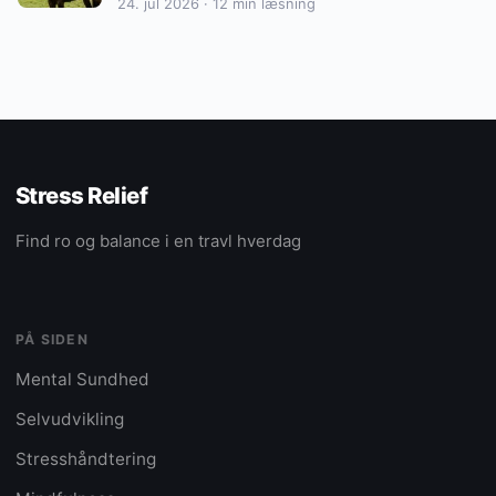
24. jul 2026 · 12 min læsning
Stress Relief
Find ro og balance i en travl hverdag
PÅ SIDEN
Mental Sundhed
Selvudvikling
Stresshåndtering