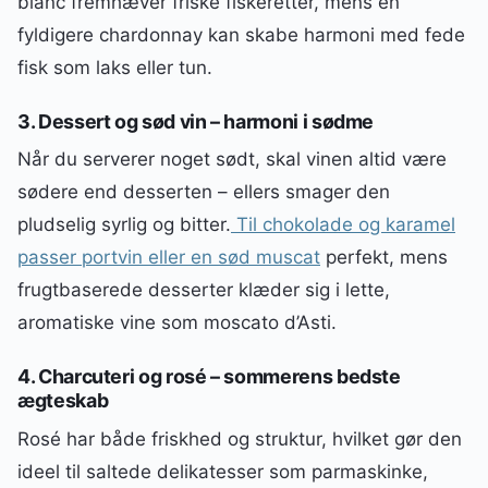
blanc fremhæver friske fiskeretter, mens en
fyldigere chardonnay kan skabe harmoni med fede
fisk som laks eller tun.
3. Dessert og sød vin – harmoni i sødme
Når du serverer noget sødt, skal vinen altid være
sødere end desserten – ellers smager den
pludselig syrlig og bitter.
Til chokolade og karamel
passer portvin eller en sød muscat
perfekt, mens
frugtbaserede desserter klæder sig i lette,
aromatiske vine som moscato d’Asti.
4. Charcuteri og rosé – sommerens bedste
ægteskab
Rosé har både friskhed og struktur, hvilket gør den
ideel til saltede delikatesser som parmaskinke,