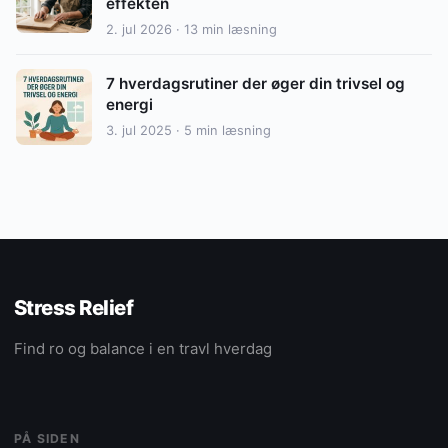
effekten
2. jul 2026 · 13 min læsning
7 hverdagsrutiner der øger din trivsel og
energi
3. jul 2025 · 5 min læsning
Stress Relief
Find ro og balance i en travl hverdag
PÅ SIDEN