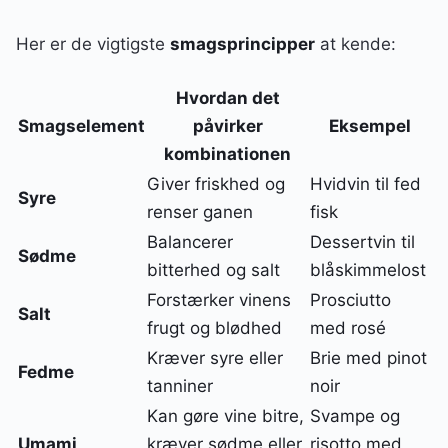
Her er de vigtigste
smagsprincipper
at kende:
Hvordan det
Smagselement
påvirker
Eksempel
kombinationen
Giver friskhed og
Hvidvin til fed
Syre
renser ganen
fisk
Balancerer
Dessertvin til
Sødme
bitterhed og salt
blåskimmelost
Forstærker vinens
Prosciutto
Salt
frugt og blødhed
med rosé
Kræver syre eller
Brie med pinot
Fedme
tanniner
noir
Kan gøre vine bitre,
Svampe og
Umami
kræver sødme eller
risotto med